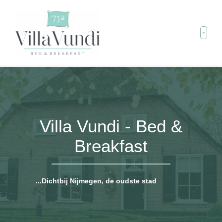
Villa Vundi - Bed &
Breakfast
.
.
.
D
i
c
h
t
b
i
j
N
i
j
m
e
g
e
n
,
d
e
o
u
d
s
t
e
s
t
a
d
v
a
n
N
e